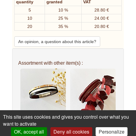
quantity
granted
VAT
5
10 %
28.80 €
10
25 %
24.00 €
20
35 %
20.80 €
An opinion, a question about this article?
Assortment with other item(s) :
This site uses cookies and gives you control over what you
Bracelet manchette
Bracelet manchette
want to activate
femme aux 3...
femme aux 3...
OK, accept all
Deny all cookies
Personalize